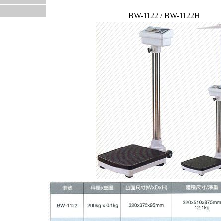
BW-1122 / BW-1122H